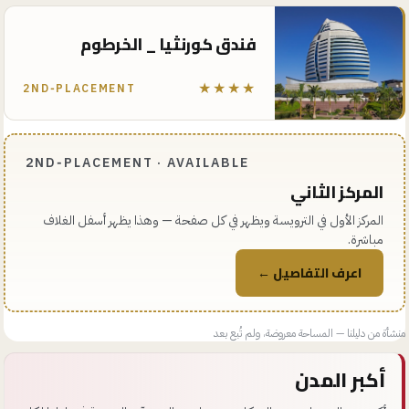
فندق كورنثيا _ الخرطوم
★★★★
2ND‑PLACEMENT
2ND‑PLACEMENT · AVAILABLE
المركز الثاني
المركز الأول في الترويسة ويظهر في كل صفحة — وهذا يظهر أسفل الغلاف
مباشرة.
اعرف التفاصيل ←
منشأة من دليلنا — المساحة معروضة، ولم تُبع بعد
أكبر المدن