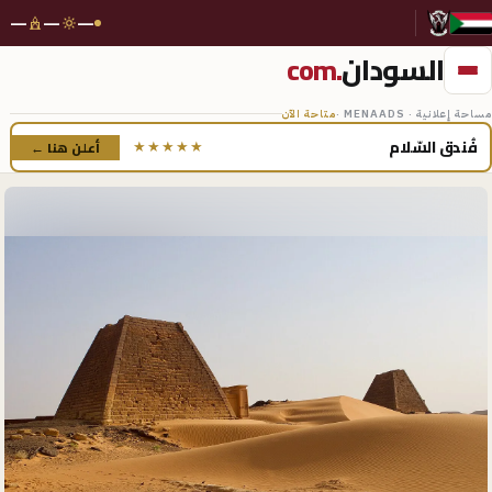
—
—
—
السودان
.com
مساحة إعلانية · MENAADS ·
متاحة الآن
فُندق السّلام
أعلن هنا ←
★★★★★