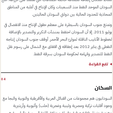
السودان الموحد النفط منذ التسعينات وكان الإنتاج في أغلبه من المناطق
المحاذية للحدود الحالية بين دولتي السودان الحاليتين.
وتمتع جنوب السودان بالسيطرة على معظم حقول الإنتاج منذ الانفصال في
يوليو 2011. إلا أن السودان احتفظ بمنشآت التكرير والتصدير بالإضافة
لخطوط الأنابيب الناقلة لموانئ البحر الأحمر. أوقف جنوب السودان إنتاجه
النفطي في يناير 2012 بعد إخفاقه في الاتفاق مع الشمال على رسوم نقل
النفط للتصدير واتهامه لحكومة السودان بسرقة النفط.
تابع القراءة
04
السكان
السودانيون هم مجموعات من القبائل العربية والأفريقية والنوبية والبجا مع
وجود أقليات تركية ومصرية وليبية وغجرية (حلب) وأثيوبية وأريتيرية
وهندية وتمثل 600 عرقية وقبيلة مختلفة. اللغة الرسمية والرئيسية هي