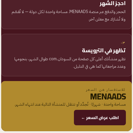
احجز الشهر
الحجز والدفع عبر منصة MENAADS. مساحة واحدة لكل دولة — لا تُقسَّم
ولا تُشارَك مع معلن آخر.
٠٣
تظهر في الترويسة
تظهر منشأتك أعلى كل صفحة من
السودان.com
طوال الشهر، بنجومها
وعدد مراجعاتها كما هي في الدليل.
للاستفسار عن السعر
MENAADS
مساحة واحدة · شهريًا · تُجدَّد أو تنتقل للمنشأة التالية عند انتهاء الشهر.
اطلب عرض السعر ←