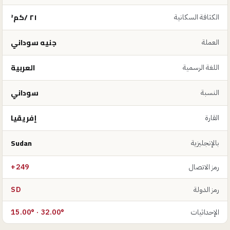
٢١ /كم²
الكثافة السكانية
جنيه سوداني
العملة
العربية
اللغة الرسمية
سوداني
النسبة
إفريقيا
القارة
Sudan
بالإنجليزية
رمز الاتصال
+249
رمز الدولة
SD
الإحداثيات
15.00° · 32.00°