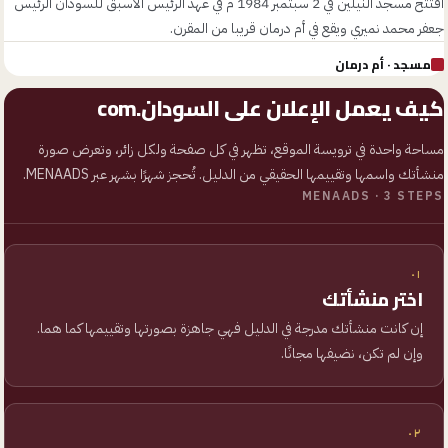
افتتح مسجد النيلين في 2 سبتمبر 1984 م في عهد الرئيس الاسبق للسودان الرئيس
جعفر محمد نميري ويقع في أم درمان قريبا من المقرن.
مسجد
· أم درمان
كيف يعمل الإعلان على
السودان.com
مساحة واحدة في ترويسة الموقع، تظهر في كل صفحة ولكل زائر، وتعرض صورة
منشأتك واسمها وتقييمها الحقيقي من الدليل. تُحجز شهرًا بشهر عبر MENAADS.
MENAADS · 3 STEPS
٠١
اختر منشأتك
إن كانت منشأتك مدرجة في الدليل فهي جاهزة بصورتها وتقييمها كما هما.
وإن لم تكن، نضيفها مجانًا.
٠٢