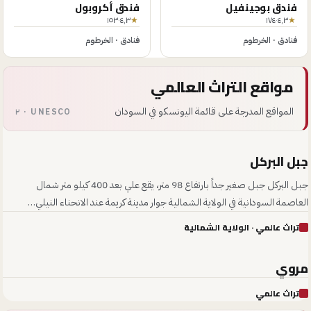
فندق بوجينفيل
فندق أكروبول
١٥٣
·
٤٫٣
★
١٧٤
·
٤٫٣
★
فنادق
·
الخرطوم
فنادق
·
الخرطوم
مواقع التراث العالمي
المواقع المدرجة على قائمة اليونسكو في السودان
UNESCO · ٢
جبل البركل
01
جبل البركل جبل صغير جداً بارتفاع 98 متر، يقع علي بعد 400 كيلو متر شمال
العاصمة السودانية في الولاية الشمالية جوار مدينة كريمة عند الانحناء النيلي…
تراث عالمي
· الولاية الشمالية
م
مروي
02
تراث عالمي