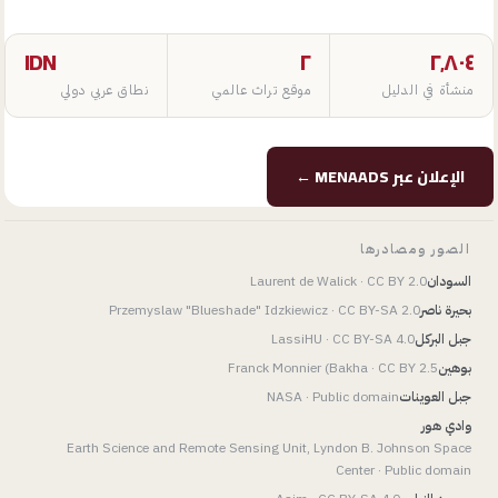
IDN
٢
٢٬٨٠٤
منشأة في الدليل
موقع تراث عالمي
نطاق عربي دولي
الإعلان عبر MENAADS ←
الصور ومصادرها
السودان
· CC BY 2.0
Laurent de Walick
بحيرة ناصر
· CC BY-SA 2.0
Przemyslaw "Blueshade" Idzkiewicz
جبل البركل
· CC BY-SA 4.0
LassiHU
بوهين
· CC BY 2.5
Franck Monnier (Bakha
جبل العوينات
· Public domain
NASA
وادي هور
Earth Science and Remote Sensing Unit, Lyndon B. Johnson Space
Center
· Public domain