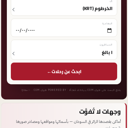
إلى
المغادرة
المسافرون
ابحث عن رحلات
←
يفتح البحث على
طيران.COM
ببياناتك مُعبّأة · POWERED BY
طيران.COM
· ١٠ مطارًا
وجهات لا تُفوَّت
أماكن يقصدها الزائر في السودان — بأسمائها ومواقعها ومصادر صورها
٦ وجهات