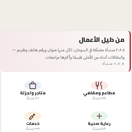
من دليل الأعمال
٢٬٨٠٤ منشأة مصنّفة في السودان، لكل منها عنوان ورقم هاتف وتقييم —
والبطاقات أدناه من الأعلى تقييمًا وأكثرها مراجعات.
٢٬٨٠٤ منشأة
مطاعم ومقاهي
متاجر وتجزئة
٥٨٩
منشأة
٥١٦
منشأة
رعاية صحية
خدمات
٤٧٩
منشأة
٣٣٢
منشأة