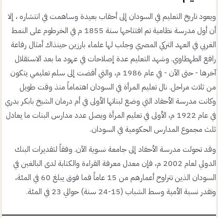
ويعود تاريخ التعليم في السودان إلى أحقاب بعيدة وساهمت في انتشاره ، إلا
أن أول مدرسة نظامية تم افتتاحها سنة 1855 م في الخرطوم على النمط
الغربي في العهد التركي المصري وجلب لها علماء بارزين حينذاك أمثال رفاعة
رافع الطهطاوي. وشهد التعليم عدة إصلاحات في عهود ما بعد الاستقلال
آخرها - حتى الآن - في عام 1986 م، والتي أفضت إلى سلم تعليمي يتكون
من ثلاث مراحل. نال تعليم المرأة في السودان اهتماماً منذ وقت طويل
وكانت مدرسة الأحفاد التي وضع لبناتها الأولى في أم درمان الشيخ بابكر بدري
في عام 1922 م، الأولى في تعليم المرأة ويصل عدد مدارس البنات ما يعادل
ثلث مجموع المدارس الحكومية في السودان.
وقد تحولت مدرسة الأحفاد إلى جامعة نسوية الآن. وفقاً لتقديرات البنك
الدولي لعام 2002 م، فإن معدل معرفة القراءة والكتابة لدى البالغين في
السودان الذين تتراوح أعمارهم من 15 عاماً فما فوق يبلغ 60 في المئة،
وتقدر نسبة الأمية وسط الشباب (15-24 سنة) حوالي 23 في المئة.