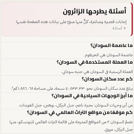
أسئلة يطرحها الزائرون
إجابات قصيرة ومباشرة، كلٌّ منها مبنيّ على بيانات هذه الصفحة نفسها
٧ أسئلة
ما عاصمة السودان؟
عاصمة السودان هي الخرطوم.
ما العملة المستخدمة في السودان؟
العملة الرسمية في السودان هي جنيه سوداني.
كم عدد سكان السودان؟
يبلغ عدد سكان السودان نحو ٤٠٬٥٣٣٬٣٣٠ نسمة، على مساحة ١٬٨٨٦٬٠٦٨ كم².
ما أبرز الوجهات السياحية في السودان؟
من أبرز وجهات السودان: بحيرة ناصر، جبل البركل، بوهين، جبل العوينات.
كم موقعًا من مواقع التراث العالمي في السودان؟
تضمّ السودان ٢ من المواقع المدرجة على قائمة التراث العالمي لليونسكو، منها
جبل البركل، مروي.