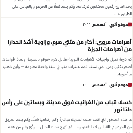
يجد القارئ رقمين مختلفين لارتفاعه، وكم يبعد فعلًا عن الخرطوم بالقياس على
الطريق لا…
موقع أثري
· أغسطس ٢٠٢٦
أهرامات مروي: أكثر من مئتي هرم، وزاوية أشدّ انحدارًا
من أهرامات الجيزة
كم درجة تميل واجهات الأهرامات النوبية مقابل هرم خوفو بالضبط، ولماذا قواعدها
أصغر بكثير، ومن الذي نسف قمم عشرات منها في سنة واحدة معلومة — وأين ذهب
ما أخرجه.
موقع أثري
· أغسطس ٢٠٢٦
كسلا: قباب من الغرانيت فوق مدينة، وبساتين على رأس
دلتا نهر
ما هذه الصخور التي تقف خلف المدينة مباشرةً وكم ارتفاعها فعلًا، وكم يبعد الطريق
من الخرطوم بالقياس لا بالتقدير، وما الذي يُزرع تحت الجبل — وأيّ رقم من هذه