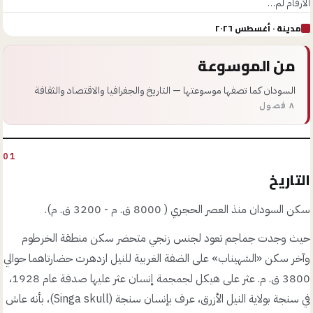
الأرقام لم…
مدينة
· أغسطس ٢٠٢٦
من الموسوعة
السودان كما تصفها موسوعتها — التاريخ والجغرافيا والاقتصاد والثقافة
٨ فصول
01
التاريخ
سكن السودان منذ العصر الحجري ( 8000 ق. م - 3200 ق. م).
حيث وجدت جماجم تعود لجنس زنجي متحضر سكن منطقة الخرطوم
وآخر سكن «الشهيناب» على الضفة الغربية للنيل ازدهرت حضارتاهما حوالي
3800 ق. م. عثر على هيكل لجمجمة إنسان عثر عليها صدفة عام 1928،
في سنجة بولاية النيل الأزرق، عرف بإنسان سنجة (Singa skull)، بأنه عاش