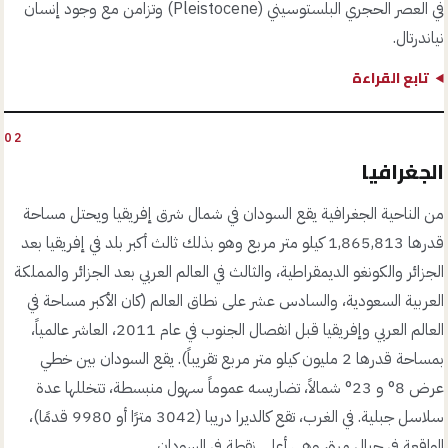
في العصر الحجري البلستوسيني (Pleistocene) وتزامن مع وجود إنسان
نياندرتال.
تابع القراءة
02
الجغرافيا
من الناحية الجغرافية يقع السودان في شمال شرق إفريقيا ويحتل مساحة
قدرها 1,865,813 كيلو متر مربع وهو بذلك ثالث أكبر بلد في إفريقيا بعد
الجزائر والكونغو الديمقراطية، والثالث في العالم العربي بعد الجزائر والمملكة
العربية السعودية، والسادس عشر على نطاق العالم (كان الأكبر مساحة في
العالم العربي وإفريقيا قبل انفصال الجنوب في عام 2011، العاشر عالمياً،
بمساحة قدرها 2 مليون كيلو متر مربع تقريباً). يقع السودان بين خطي
عرض 8° و 23° شمالاً، تضاريسه عموماً سهول منبسطة، تتخللها عدة
سلاسل جبلية. في الغرب، تقع كالديرا دريبا (3042 مترًا أو 9980 قدمًا)،
الواقعة في جبال مرة، وهي أعلى نقطة في السودان.