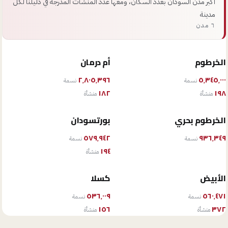
أكبر مدن السودان بعدد السكان، ومعها عدد المنشآت المدرجة في دليلنا لكل
مدينة
٦ مدن
الخرطوم
أم درمان
٢٬٨٠٥٬٣٩٦
٥٬٣٤٥٬٠٠٠
نسمة
نسمة
١٨٢
١٩٨
منشأة
منشأة
الخرطوم بحري
بورتسودان
٥٧٩٬٩٤٢
٩٣٦٬٣٤٩
نسمة
نسمة
١٩٤
منشأة
الأبيض
كسلا
٥٣٦٬٠٠٩
٥٦٠٬٤٧١
نسمة
نسمة
١٥٦
٣٧٢
منشأة
منشأة