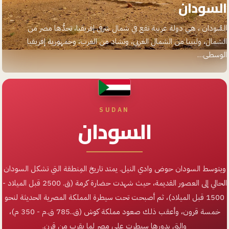
السودان
السُّودان ، هي دولة عربية تقع في شمال شرقي إفريقيا، تحدُّها مصر من
الشمال، وليبيا من الشمال الغربي، وتشاد من الغرب، وجمهورية إفريقيا
الوسطى…
SUDAN
السودان
ويتوسط السودان حوض وادي النيل. يمتد تاريخ المِنطقة التي تشكل السودان
الحالي إلى العصور القديمة، حيث شهدت حضارة كرمة (ق. 2500 قبل الميلاد -
1500 قبل الميلاد)، ثم أصبحت تحت سيطرة المملكة المصرية الحديثة لنحو
خمسة قرون، وأعقب ذلك صعود مملكة كوش (ق..785 ق.م - 350 م)،
والتي بدورها سيطرت على مصر لما يقرب من قرن.