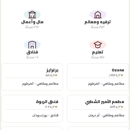
ترفيه ومعالم
مال وأعمال
٢٧٣
منشأة
٢٦٣
منشأة
تعليم
فنادق
٢٤٥
منشأة
١٠٧
منشأة
Ozone
برغرايز
١٤٨
·
٤٫٥
★
١٬٢٥٢
·
٤٫٣
★
مطاعم ومقاهي
·
الخرطوم
مطاعم ومقاهي
·
الخرطوم
مطعم الأمير الشطبي
فندق الربوة
٢٠٢
·
٤٫٣
★
٤٥٩
·
٤٫٣
★
مطاعم ومقاهي
·
أم درمان
فنادق
·
بورتسودان