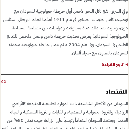
وفي الشرق، تقع تلال البحر الأحمر. أول خريطة جيولوجية للسودان مع
توصيف كامل لطبقات الصخور في عام 1911 أعدّها العالم البريطاني ستانلي
دون، وجرت بعد ذلك عدة محاولات ودراسات من مصلحة المساحة
الجيولوجية السودانية بغرض تحديث خريطة دامن وعمل ملخص للتتابع
الطبقي في السودان. وفي عام 2004 م تم عمل خارطة جيولوجية محدثة
للسودان بالتعاون مع خبراء ألمان.
تابع القراءة
03
الاقتصاد
السودان من الأقطار الشاسعة ذات الموارد الطبيعية المتنوعة كالأراضي
الزراعية، والثروة الحيوانية والمعدنية، والغابات والثروة السمكية والمياه
العذبة. ويعتمد السودان اعتماداً رئيسياً على الزراعة حيث تمثل 80% من
نشاط السكان إضافة للصناعة خاصة الصناعات التي تعتمد على الزراعة. أنتج