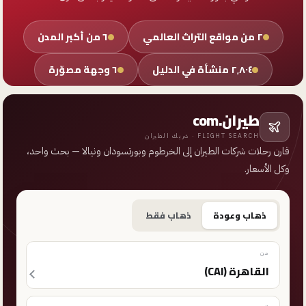
٢
من مواقع التراث العالمي
٦
من أكبر المدن
٢٬٨٠٤
منشأة
في الدليل
٦
وجهة مصوّرة
طيران.com
FLIGHT SEARCH · شريك الطيران
قارن رحلات شركات الطيران إلى الخرطوم وبورتسودان ونيالا — بحث واحد،
وكل الأسعار.
ذهاب وعودة
ذهاب فقط
من