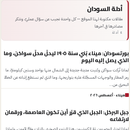
أدلة السودان
مقالات مكتوبة لهذا الموقع — كل واحدة تجيب عن سؤال عمليّ، وتذكر
مصادرها في آخرها
٤ أدلة
بورتسودان: ميناء بُني سنة ١٩٠٥ ليحلّ محلّ سواكن، وما
الذي يصل إليه اليوم
لماذا تُركت سواكن وبُنيت مدينة جديدة إلى الشمال منها بواحد وستين كيلومترًا، ما
رمز المطار والوجهات المسجَّلة عليه بتواريخها، وما الذي لم نستطع إثباته عن الخطّ
البحري من…
ميناء
· أغسطس ٢٠٢٦
جبل البركل: الجبل الذي قرّر أين تكون العاصمة، ورقمان
لارتفاعه
لماذا اختار المصريون ثمّ الكوشيون هذا النتوء الصخري بالذات مقرًّا لآمون، ولماذا