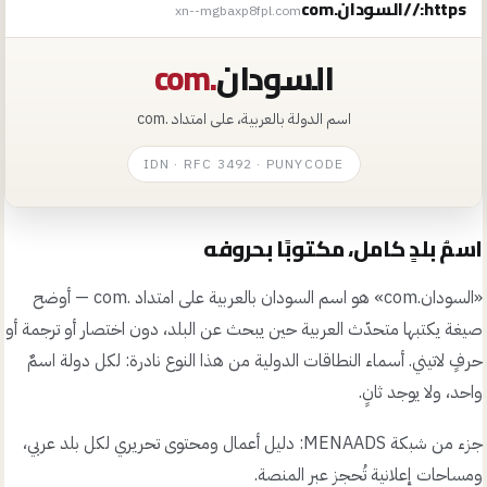
https://
السودان.com
xn--mgbaxp8fpl.com
السودان
.com
اسم الدولة بالعربية، على امتداد
.com
IDN · RFC 3492 · PUNYCODE
اسمُ بلدٍ كامل، مكتوبًا بحروفه
«
السودان.com
» هو اسم
السودان
بالعربية على امتداد
.com
— أوضح
صيغة يكتبها متحدّث العربية حين يبحث عن البلد، دون اختصار أو ترجمة أو
حرفٍ لاتيني. أسماء النطاقات الدولية من هذا النوع نادرة: لكل دولة اسمٌ
واحد، ولا يوجد ثانٍ.
جزء من شبكة MENAADS: دليل أعمال ومحتوى تحريري لكل بلد عربي،
ومساحات إعلانية تُحجز عبر المنصة.